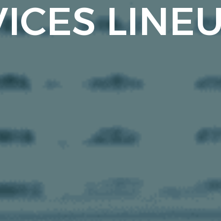
ICES LINE
05
コンサルティング・厨房企画販売
06
レストラン・カフェ事業
07
集団調理アカデミー
08
ウェルビーイング事業