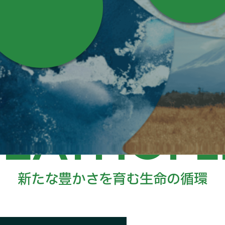
すること
はぐくむこと
す。
EATH
OF
L
新たな豊かさを育む生命の循環