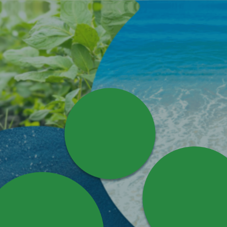
ARE
FOOD
SCROLL
TO
EXPLORE
済み食品製造を
ちながらも、
EALTHCA
提供」
実績を活かし、
ル集団として
REATH
OF
LI
えること