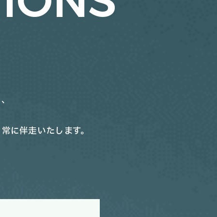
IONS
う、
。
、常に伴走いたします。