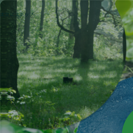
HIP
HEALTHC
本文にスキップ
私たちについて
私たちは、給食委託業務と
完全調理
担う企業として、
あらゆる形を持
SHIP
H
「型にハマらない食事の
を目指しています。
長年の経験と
様々な分野のプロフェッショナ
B
食を通じて人の命を支