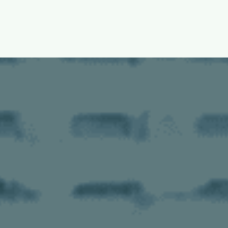
MADE SERVICE
ORDERMADE SERVICE
オーダーメイドサービス
01
給食委託事業
02
ドリームキッチン・完全調理済食
03
ケータリング・仕出し事業
04
セントラルキッチン事業
品